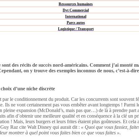
Ressources humaines
Dvt Commercial
International
Parcs autos
Logistique / Transport
e sont des récits de succès nord-américains. Comment j’ai monté ma
e. Cependant, on y trouve des exemples inconnus de nous, c’est-à-dir
 choix d’une niche discrète
et par le conditionnement du produit. Car les concurrents sont souvent fé
ite. Ils ne vont certainement pas vous embêter avant longtemps ! Parmi les 
en pleine expansion (McDonald’s, mais pas que…) de là à prendre part a
its afin d’obtenir une meilleure qualité et en conséquence à la clé un pr
tion ! Mais, leurs burgers et leurs frites étaient plus goûteuses. Et cel
, Guy Raz cite Walt Disney qui aurait dit :
« Quoi que vous fassiez, faite
leur montrer à quel point vous faites bien ce que vous faites »
.