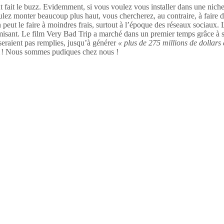
nt fait le buzz. Evidemment, si vous voulez vous installer dans une nich
s voulez monter beaucoup plus haut, vous chercherez, au contraire, à fai
eut le faire à moindres frais, surtout à l’époque des réseaux sociaux. Le
namisant. Le film Very Bad Trip a marché dans un premier temps grâce à 
 seraient pas remplies, jusqu’à générer
« plus de 275 millions de dollars 
sse ! Nous sommes pudiques chez nous !