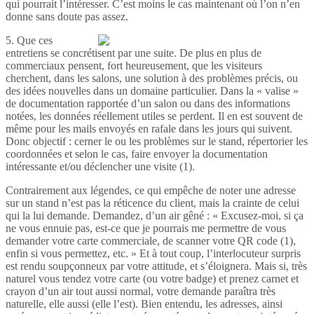
qui pourrait l’intéresser. C’est moins le cas maintenant où l’on n’en
donne sans doute pas assez.
5. Que ces
entretiens se concrétisent par une suite. De plus en plus de
commerciaux pensent, fort heureusement, que les visiteurs
cherchent, dans les salons, une solution à des problèmes précis, ou
des idées nouvelles dans un domaine particulier. Dans la « valise »
de documentation rapportée d’un salon ou dans des informations
notées, les données réellement utiles se perdent. Il en est souvent de
même pour les mails envoyés en rafale dans les jours qui suivent.
Donc objectif : cerner le ou les problèmes sur le stand, répertorier les
coordonnées et selon le cas, faire envoyer la documentation
intéressante et/ou déclencher une visite (1).
Contrairement aux légendes, ce qui empêche de noter une adresse
sur un stand n’est pas la réticence du client, mais la crainte de celui
qui la lui demande. Demandez, d’un air gêné : « Excusez-moi, si ça
ne vous ennuie pas, est-ce que je pourrais me permettre de vous
demander votre carte commerciale, de scanner votre QR code (1),
enfin si vous permettez, etc. » Et à tout coup, l’interlocuteur surpris
est rendu soupçonneux par votre attitude, et s’éloignera. Mais si, très
naturel vous tendez votre carte (ou votre badge) et prenez carnet et
crayon d’un air tout aussi normal, votre demande paraîtra très
naturelle, elle aussi (elle l’est). Bien entendu, les adresses, ainsi