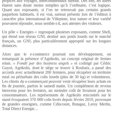
propices aux voyages, intercontinentaux surtout. Dès lors, les allées
étaient sans doute moins remplies qu’à l’ordinaire, c’est logique.
Quant aux exposants, si l’on ne retrouvait pas certains grands
paquebots habituels, il est vrai, surtout présents lors de l’édition à
caractère plus international de Villepinte, leur nature et leur variété
pouvaient répondre, nous semble-t-il, aux attentes des visiteurs.
Un pôle « Energies » regroupait plusieurs exposants, comme Shell,
qui étend son réseau GNL destiné aux poids lourds sur le marché
français, un GNL plus particulièrement approprié sur les longues
distances.
Alors que le e-commerce poursuit son développement, on
remarquait la présence d’Agrikolis, un concept original de fermes
relais.
« Fondé par des business angels »
et codirigé par Cédric
Guyot, Agrikolis, dont le siège se trouve à Roubaix, a passé des
accords avec actuellement 200 fermiers, pour récupérer en territoire
rural ou périurbain des colis lourds (plus de 30 kg) et volumineux.
Les clients du e-commerçant peuvent venir récupérer leurs achats en
fin de journée, parfois le samedi matin. Un complément de revenu
bienvenu pour les fermiers, un moindre coût de livraison pour les
consommateurs. Les représentants de Agrikolis rencontrés sur le
stand évoquaient 370 000 colis livrés depuis février 2019, provenant
de grandes enseignes, comme Cdiscount, Butagaz, Leroy Merlin,
Total Direct Energie…