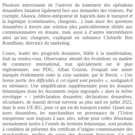
Plusieurs intervenants de l’univers du traitement des opérations
douanières faisaient également face aux demandes des visiteurs. Par
exemple, Akanea, éditeur-intégrateur de logiciels dans le transport et
la logistique (commissaires, chargeurs…) mais aussi des questions
douanières à travers une solution plus particulièrement dédiée aux
commissionnaires en douane, mais aussi à d’autres intermédiaires
ainsi qu’aux chargeurs, expliquait en substance Christelle Ben
Romdhane, directrice du marketing.
Conex, leader des progiciels douaniers, fidèle à la manifestation,
était au rendez-vous. Observateur attentif des évolutions en matière
de commerce international, tout spécialement sur le plan
réglementaire, son PDG, Alban Gruson, évoquait une année
marquée évidemment outre la crise sanitaire, par le Brexit.
« Une
bonne partie des difficultés à cet égard sont passées »,
soulignait-il
en substance. Une simplification supplémentaire pour les douanes
britanniques (tous les documents requis regroupés
« dans la même
enveloppe
» : prédéclaration douanière, déclarations douanières,
sécuritaires, de transit) devrait survenir au plus tard en juillet 2022,
dans le sens UE-RU, pour ce qui est du transport routier. Quant aux
taxes douanières, les marchandises en provenance de l’Union
européenne sont toujours à taux zéro, même pour celles désormais
normalement taxées à l’entrée du territoire britannique, sont produits
à condition de présenter des certificats d’origine communautaire des
marchandises, revêtus du sceau des douanes françaises. Ce qui