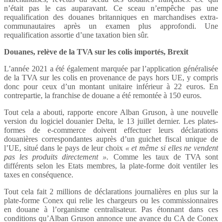
n’était pas le cas auparavant. Ce sceau n’empêche pas une
requalification des douanes britanniques en marchandises extra-
communautaires après un examen plus approfondi. Une
requalification assortie d’une taxation bien sûr.
Douanes, relève de la TVA sur les colis importés, Brexit
L’année 2021 a été également marquée par l’application généralisée
de la TVA sur les colis en provenance de pays hors UE, y compris
donc pour ceux d’un montant unitaire inférieur à 22 euros. En
contrepartie, la franchise de douane a été remontée à 150 euros.
Tout cela a abouti, rapporte encore Alban Gruson, à une nouvelle
version du logiciel douanier Delta, le 13 juillet dernier. Les plates-
formes de e-commerce doivent effectuer leurs déclarations
douanières correspondantes auprès d’un guichet fiscal unique de
l’UE, situé dans le pays de leur choix
« et même si elles ne vendent
pas les produits directement ».
Comme les taux de TVA sont
différents selon les Etats membres, la plate-forme doit ventiler les
taxes en conséquence.
Tout cela fait 2 millions de déclarations journalières en plus sur la
plate-forme Conex qui relie les chargeurs ou les commissionnaires
en douane à l’organisme centralisateur. Pas étonnant dans ces
conditions qu’Alban Gruson annonce une avance du CA de Conex